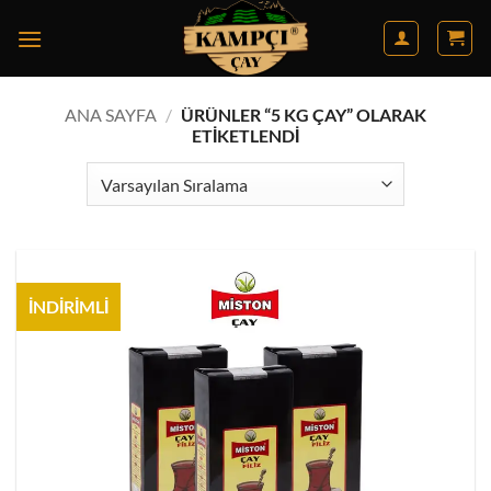
İçeriğe
atla
ANA SAYFA
/
ÜRÜNLER “5 KG ÇAY” OLARAK
ETIKETLENDI
İNDİRİMLİ