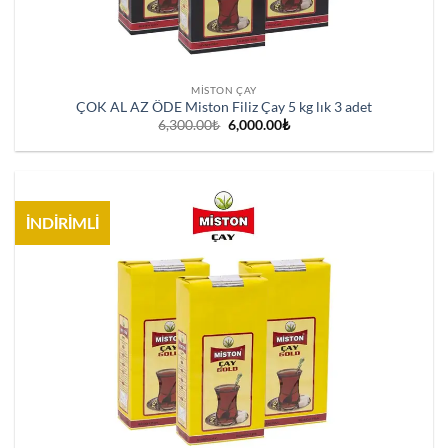
MISTON ÇAY
ÇOK AL AZ ÖDE Miston Filiz Çay 5 kg lık 3 adet
Orijinal
Şu
6,300.00
₺
6,000.00
₺
fiyat:
andaki
6,300.00₺.
fiyat:
6,000.00₺.
İNDİRİMLİ