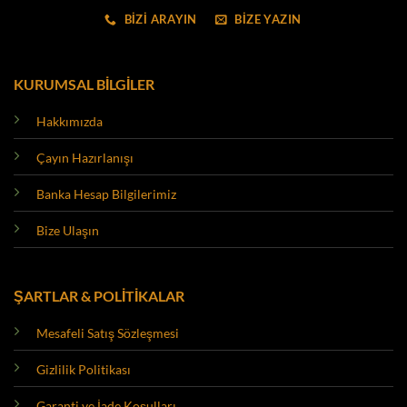
BİZİ ARAYIN
BİZE YAZIN
KURUMSAL BİLGİLER
Hakkımızda
Çayın Hazırlanışı
Banka Hesap Bilgilerimiz
Bize Ulaşın
ŞARTLAR & POLİTİKALAR
Mesafeli Satış Sözleşmesi
Gizlilik Politikası
Garanti ve İade Koşulları