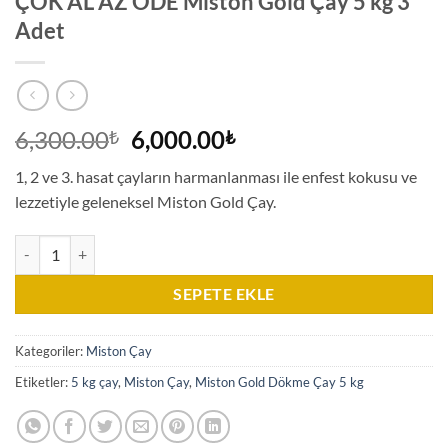
ÇOK AL AZ ÖDE Miston Gold Çay 5 kg 3
Adet
Orijinal
Şu
6,300.00
6,000.00
₺
₺
fiyat:
andaki
1, 2 ve 3. hasat çayların harmanlanması ile enfest kokusu ve
6,300.00₺.
fiyat:
lezzetiyle geleneksel Miston Gold Çay.
6,000.00₺.
ÇOK AL AZ ÖDE Miston Gold Çay 5 kg 3 Adet adet
SEPETE EKLE
Kategoriler:
Miston Çay
Etiketler:
5 kg çay
,
Miston Çay
,
Miston Gold Dökme Çay 5 kg