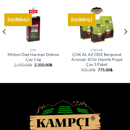
İNDİRİMLİ
İNDİRİMLİ
ÇAY
ÇAYLAR
Miston Özel Harman Dökme
ÇOK AL AZ ÖDE Bergomat
Çay 5 kg
Aromalı 10 Gr Demlik Poşet
Çay 3 Paket
Orijinal
Şu
2,450.00
₺
2,350.00
₺
fiyat:
andaki
Orijinal
Şu
925.00
₺
775.00
₺
2,450.00₺.
fiyat:
fiyat:
andaki
.
2,350.00₺.
925.00₺.
fiyat:
775.00₺.