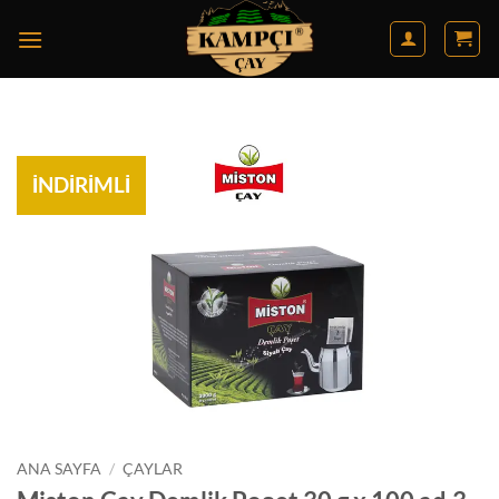
İçeriğe
atla
İNDİRİMLİ
ANA SAYFA
/
ÇAYLAR