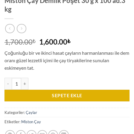
Miston Çay Demlik Poşet 30 g x 100 ad.3
kg
Orijinal
Şu
1,700.00
1,600.00
₺
₺
fiyat:
andaki
Çoğunluğu bir ve ikinci hasat çayların harmanlanması ile dem
1,700.00₺.
fiyat:
oranı güzel lezzetli içimi ile çay tiryakilerine sunulan
1,600.00₺.
eskimeyen tat.
Miston Çay Demlik Poşet 30 g x 100 ad.3 kg adet
SEPETE EKLE
Kategoriler:
Çaylar
Etiketler:
Miston Çay