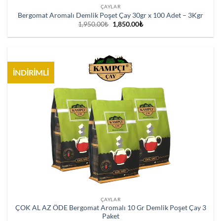
ÇAYLAR
Bergomat Aromalı Demlik Poşet Çay 30gr x 100 Adet – 3Kgr
Orijinal
Şu
1,950.00
₺
1,850.00
₺
fiyat:
andaki
1,950.00₺.
fiyat:
1,850.00₺.
İNDİRİMLİ
ÇAYLAR
ÇOK AL AZ ÖDE Bergomat Aromalı 10 Gr Demlik Poşet Çay 3
Paket