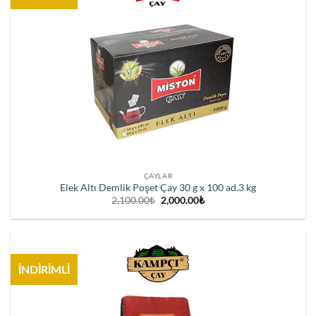
ÇAYLAR
Elek Altı Demlik Poşet Çay 30 g x 100 ad.3 kg
Orijinal
Şu
2,100.00
₺
2,000.00
₺
fiyat:
andaki
2,100.00₺.
fiyat:
2,000.00₺.
İNDİRİMLİ