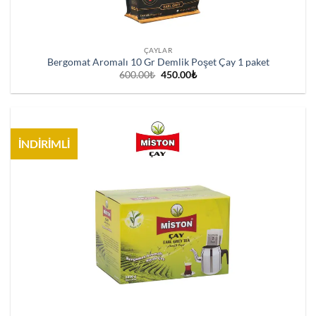
ÇAYLAR
Bergomat Aromalı 10 Gr Demlik Poşet Çay 1 paket
Orijinal
Şu
600.00
₺
450.00
₺
fiyat:
andaki
600.00₺.
fiyat:
450.00₺.
İNDİRİMLİ