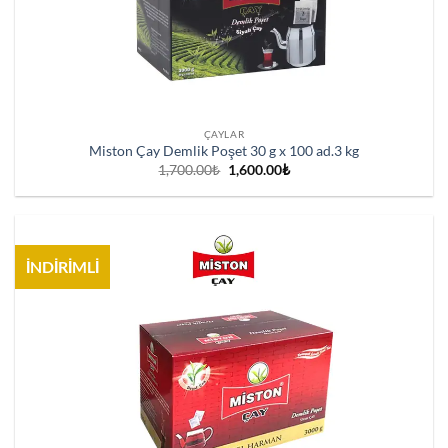
ÇAYLAR
Miston Çay Demlik Poşet 30 g x 100 ad.3 kg
Orijinal
Şu
1,700.00
₺
1,600.00
₺
fiyat:
andaki
1,700.00₺.
fiyat:
1,600.00₺.
İNDİRİMLİ