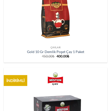
ÇAYLAR
Gold 10 Gr Demlik Poşet Çay 1 Paket
Orijinal
Şu
450.00
₺
400.00
₺
fiyat:
andaki
450.00₺.
fiyat:
400.00₺.
İNDİRİMLİ