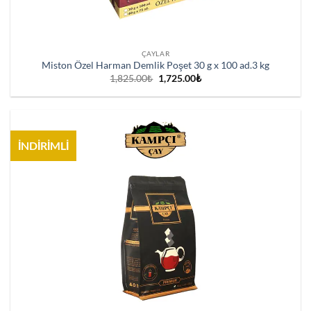
ÇAYLAR
Miston Özel Harman Demlik Poşet 30 g x 100 ad.3 kg
Orijinal
Şu
1,825.00
₺
1,725.00
₺
fiyat:
andaki
1,825.00₺.
fiyat:
1,725.00₺.
İNDİRİMLİ