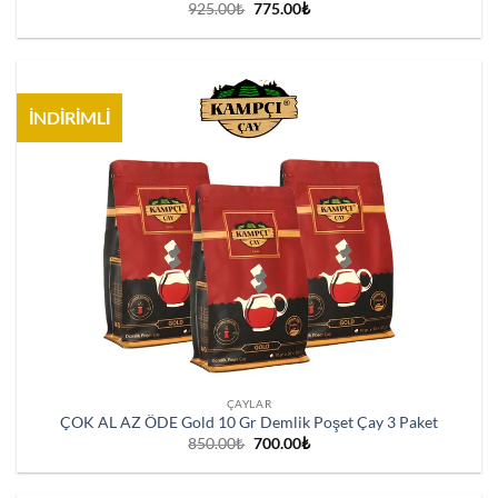
Orijinal
Şu
925.00
₺
775.00
₺
fiyat:
andaki
925.00₺.
fiyat:
775.00₺.
İNDİRİMLİ
ÇAYLAR
ÇOK AL AZ ÖDE Gold 10 Gr Demlik Poşet Çay 3 Paket
Orijinal
Şu
850.00
₺
700.00
₺
fiyat:
andaki
850.00₺.
fiyat:
700.00₺.