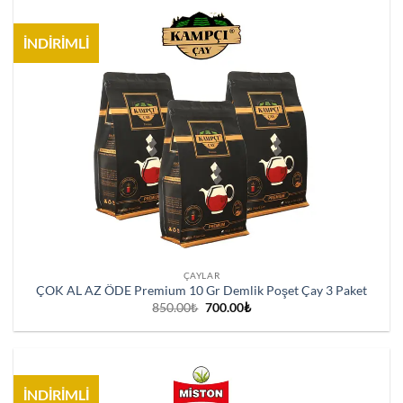
İNDİRİMLİ
ÇAYLAR
ÇOK AL AZ ÖDE Premium 10 Gr Demlik Poşet Çay 3 Paket
Orijinal
Şu
850.00
₺
700.00
₺
fiyat:
andaki
850.00₺.
fiyat:
700.00₺.
İNDİRİMLİ