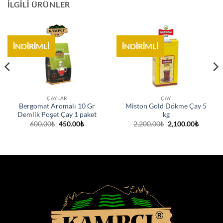
İLGILI ÜRÜNLER
İNDİRİMLİ
İNDİRİMLİ
ÇAYLAR
ÇAY
Bergomat Aromalı 10 Gr
Miston Gold Dökme Çay 5
Demlik Poşet Çay 1 paket
kg
i
Orijinal
Şu
Orijinal
Şu
600.00
₺
450.00
₺
2,200.00
₺
2,100.00
₺
fiyat:
andaki
fiyat:
andaki
00₺.
600.00₺.
fiyat:
2,200.00₺.
fiyat:
450.00₺.
2,100.0