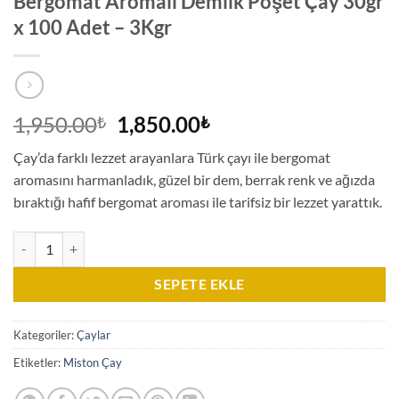
Bergomat Aromalı Demlik Poşet Çay 30gr
x 100 Adet – 3Kgr
Orijinal
Şu
1,950.00
1,850.00
₺
₺
fiyat:
andaki
Çay’da farklı lezzet arayanlara Türk çayı ile bergomat
1,950.00₺.
fiyat:
aromasını harmanladık, güzel bir dem, berrak renk ve ağızda
1,850.00₺.
bıraktığı hafif bergomat aroması ile tarifsiz bir lezzet yarattık.
Bergomat Aromalı Demlik Poşet Çay 30gr x 100 Adet – 3Kgr adet
SEPETE EKLE
Kategoriler:
Çaylar
Etiketler:
Miston Çay